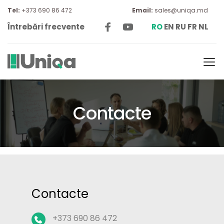
Tel: 
+373 690 86 472
Email:
sales@uniqa.md
Întrebări frecvente
RO
EN
RU
FR
NL
Contacte
Contacte
+373 690 86 472