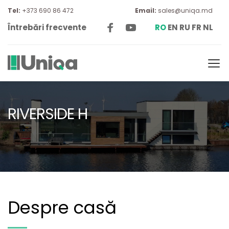
Tel: 
+373 690 86 472
Email:
sales@uniqa.md
Întrebări frecvente
RO
EN
RU
FR
NL
RIVERSIDE H
Despre casă