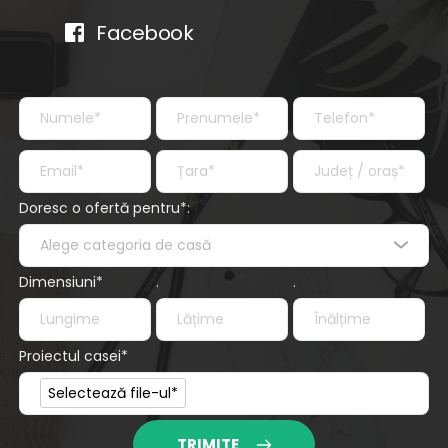
Facebook
Doresc o ofertă pentru*:
Alege categoria de casă
Dimensiuni*
.
.
Proiectul casei*
Proiectul casei*
Selectează file-ul*
TRIMITE