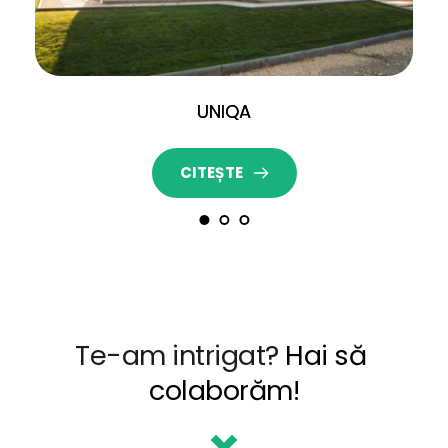
UNIQA
CITEȘTE
Te-am intrigat? 
Hai să 
colaborăm!