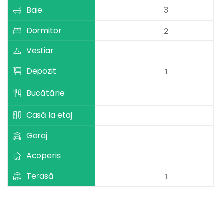
Baie
3
Dormitor
2
Vestiar
Depozit
1
Bucătărie
Casă la etaj
Garaj
Acoperiș
Terasă
1