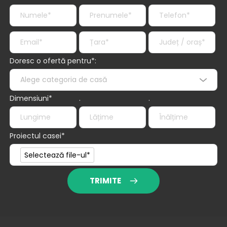
Doresc o ofertă pentru*:
Alege categoria de casă
Dimensiuni*
.
.
Proiectul casei*
Proiectul casei*
Selectează file-ul*
TRIMITE