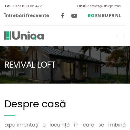
Tel: 
+373 690 86 472
Email:
sales@uniqa.md
Întrebări frecvente
RO
EN
RU
FR
NL
REVIVAL LOFT
Despre casă
Experimentați o locuință în care se îmbină 