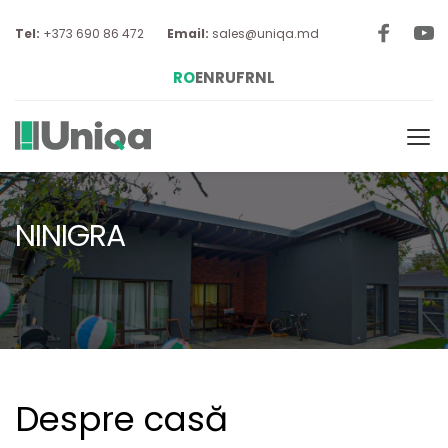
Tel: 
+373 690 86 472
Email:
sales@uniqa.md
RO
EN
RU
FR
NL
NINIGRA
Despre casă