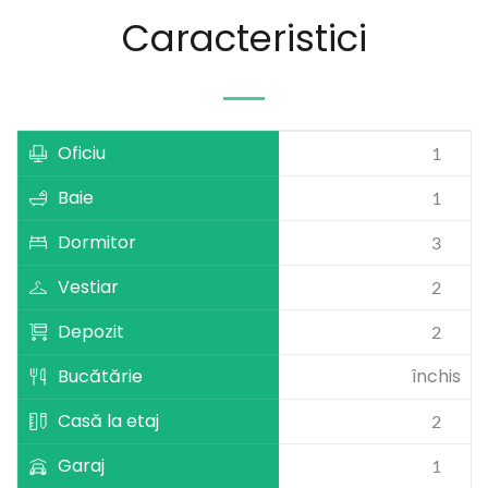
Caracteristici
Oficiu
1
Baie
1
Dormitor
3
Vestiar
2
Depozit
2
Bucătărie
închis
Casă la etaj
2
Garaj
1