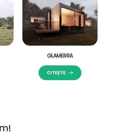
GLAMERRA
CITEȘTE
ăm!