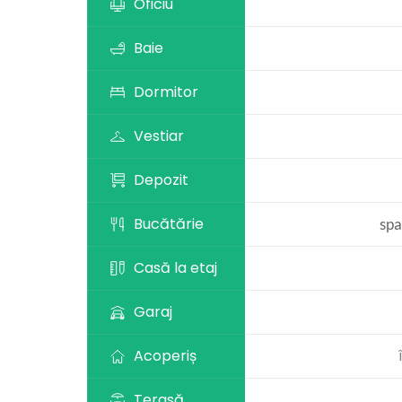
Oficiu
Baie
Dormitor
Vestiar
Depozit
Bucătărie
spa
Casă la etaj
Garaj
Acoperiș
Terasă