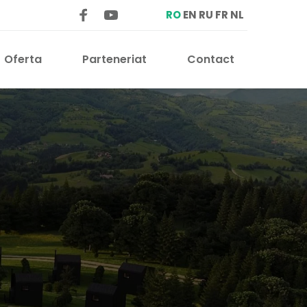
RO
EN
RU
FR
NL
Oferta
Parteneriat
Contact