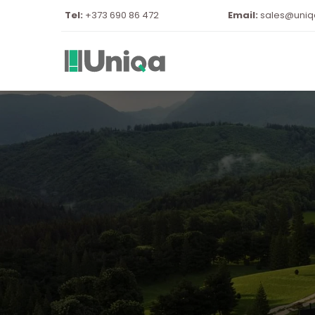
Tel: 
+373 690 86 472
Email:
sales@uni