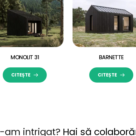
MONOLIT 31
BARNETTE
CITEȘTE
CITEȘTE
-am intrigat? 
Hai să colabor