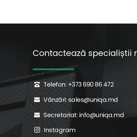
Contactează specialiștii n
Telefon: 
+373 690 86 472
Vânzări: 
sales@uniqa.md
Secretariat: 
info@uniqa.md
Instagram