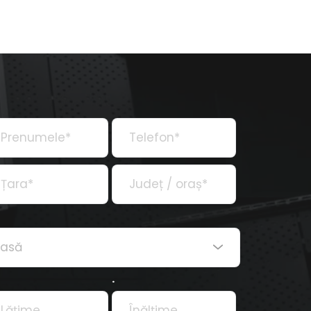
casă
.