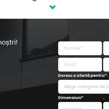
oștri!
Doresc o ofertă pentru*:
Alege categoria de 
Dimensiuni*
.