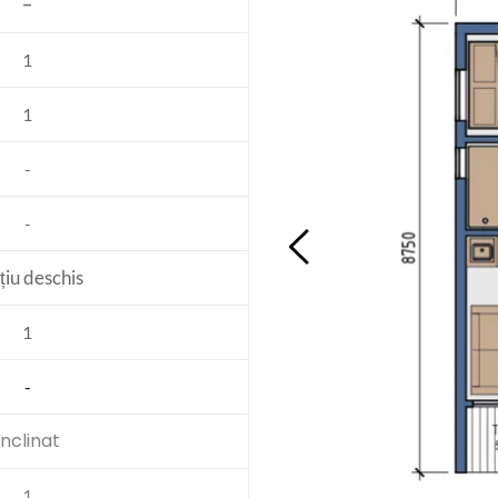
-
1
1
-
-
țiu deschis
1
-
înclinat
1