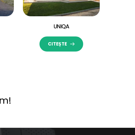
UNIQA
CITEȘTE
ăm!