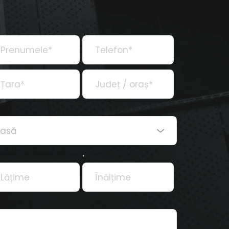
casă
.