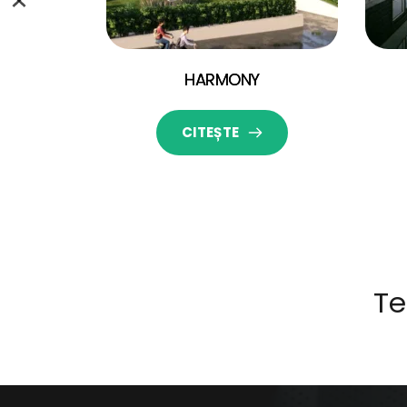
HARMONY
CITEȘTE
Te