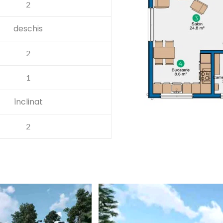
2
deschis
2
1
înclinat
2