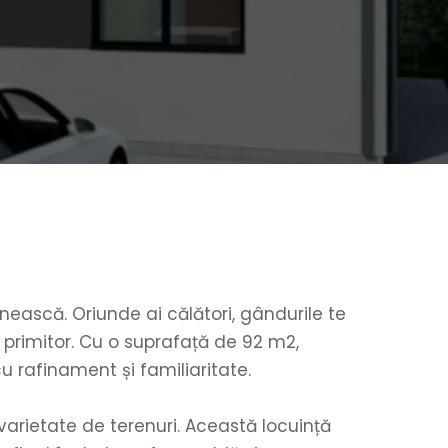
nească. Oriunde ai călători, gândurile te 
vor purta mereu înapoi, spre locul unde te așteaptă căldura, confortul și liniștea unui spațiu primitor. Cu o suprafață de 92 m2, 
u rafinament și familiaritate.
varietate de terenuri. Această locuință 