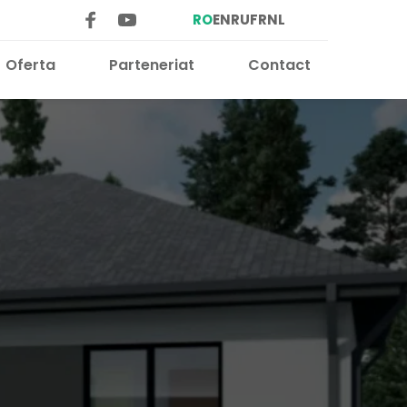
RO
EN
RU
FR
NL
Oferta
Parteneriat
Contact