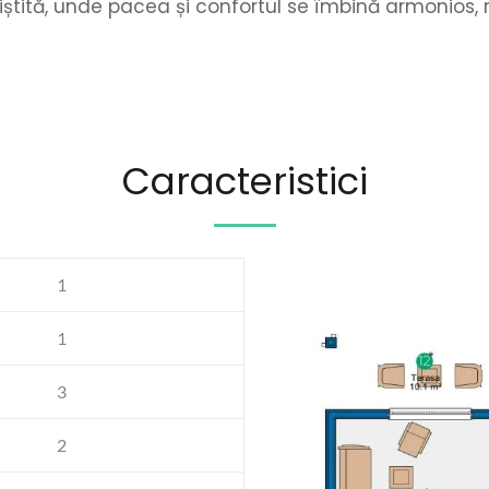
niștită, unde pacea și confortul se îmbină armonios,
Caracteristici
1
1
3
2