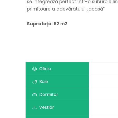
se integrează perfect într-o suburbie li
primitoare a adevăratului „acasă”.
Suprafața: 92 m2
Oficiu
Baie
Dormitor
Vestiar