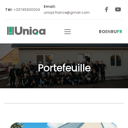
Email:
 T
él
: 
+33745930004
uniqa.france@gmail.com
RO
EN
RU
FR
Portefeuille