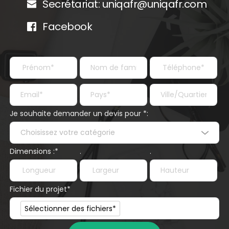
Secrétariat:
 uniqafr@uniqafr.com
Facebook
Je souhaite demander un devis pour *:
Choisissez votre catégorie
Dimensions :*
.
.
Fichier du projet*
Fichier du projet*
Sélectionner des fichiers*