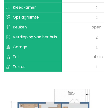
Kleedkamer
2
Opslagruimte
2
Keuken
open
Verdieping van het huis
2
Garage
1
Toit
schuin
Terras
1