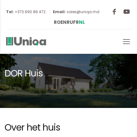
Tel:
 +373 690 86 472
Email:
sales@uniqa.md
RO
EN
RU
FR
NL
DOR Huis
Over het huis