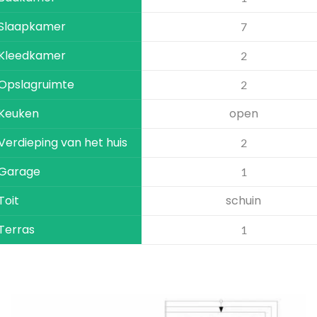
Slaapkamer
7
Kleedkamer
2
Opslagruimte
2
Keuken
open
Verdieping van het huis
2
Garage
1
Toit
schuin
Terras
1