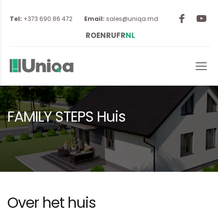
Tel:
 +373 690 86 472
Email:
sales@uniqa.md
RO
EN
RU
FR
NL
FAMILY STEPS Huis
Over het huis