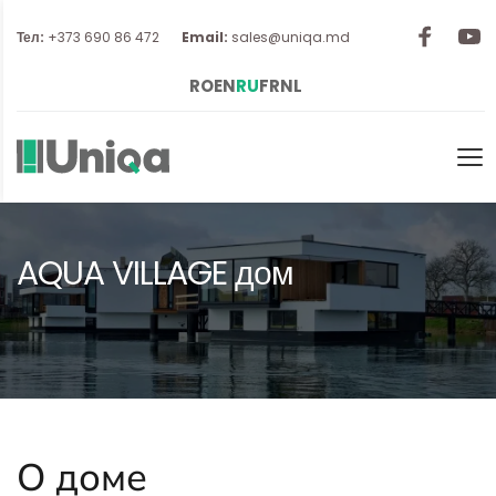
Тел: 
+373 690 86 472 
Email:
sales@uniqa.md
RO
EN
RU
FR
NL
AQUA VILLAGE дом
О доме